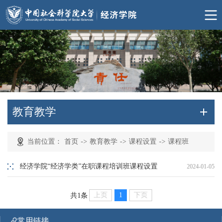
教育教学
当前位置：
首页
->
教育教学
->
课程设置
->
课程班
经济学院“经济学类”在职课程培训班课程设置
2024-01-05
上页
1
下页
共1条
常用链接